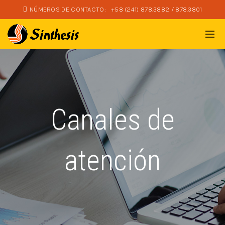
NÚMEROS DE CONTACTO:
+58 (241) 878.3882 / 878.3801
Canales de
atención