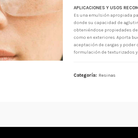
APLICACIONES Y USOS REC
Es una emulsión apropiada par
donde su capacidad de agluti
obteniéndose propiedades de al
como en exteriores. Aporta bue
aceptación de cargas y poder
formulación de texturizados y
Categoría:
Resinas