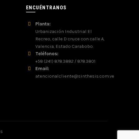
ENCUÉNTRANOS
Planta:
Urbanización Industrial El
Recreo, calle D cruce con calle A,
Valencia, Estado Carabobo.
Teléfonos:
+58 (241) 878.3882 / 878.3801
Email:
atencionalcliente@sinthesis.com.ve
os