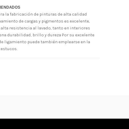
OMENDADOS
a la fabricación de pinturas de alta calidad
namiento de cargas y pigmentos es excelente,
ta resistencia al lavado, tanto en interiores
na durabilidad, brillo y dureza Por su excelente
 de ligamiento puede también emplearse en la
 estucos.