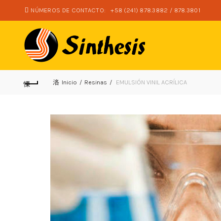
NÚMEROS DE CONTACTO:
+58 (241) 878.3882 / 878.3801
Inicio
Resinas
EMULSIÓN VINIL ACRÍLICA