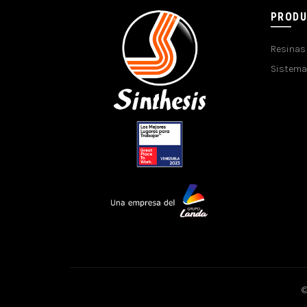
PROD
Resinas
Sistema
©