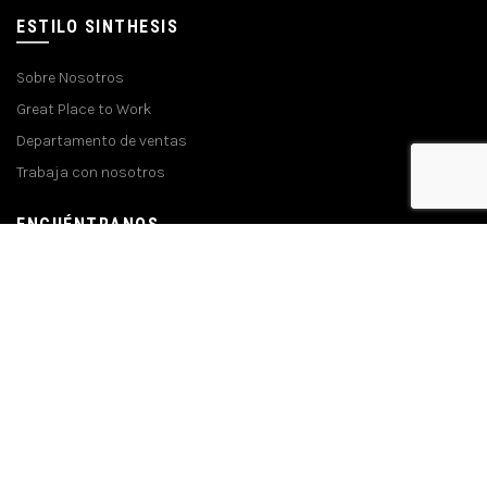
ESTILO SINTHESIS
Sobre Nosotros
Great Place to Work
Departamento de ventas
Trabaja con nosotros
ENCUÉNTRANOS
Planta:
Urbanización Industrial El Recreo, calle D cruce con
calle A, Valencia, Estado Carabobo.
Teléfonos:
+58 (241) 878.3882 / 878.3801
Email:
atencionalcliente@sinthesis.com.ve